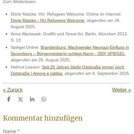
Zum Weiterlesen:
Dörte Matzke: HU. Refugees Welcome. Online im Internet:
Dörte Matzke › HU Refugees Welcome
, abgerufen am 26.
August 2025.
Anna Waclawek: Graffiti und Street Art. Berlin, München 2012.
S. 13.
Spiegel Online:
Brandenburg: Wachsender Neonazi-Einfluss in
Spremberg – Bürgermeisterin schlägt Alarm - DER SPIEGEL
,
abgerufen am 26. August 2025.
Helmut Loeven:
Seit 25 Jahren bleibt Oststraße immer noch
Oststraße | Amore e rabbia
, abgerufen am 6. September 2025.
«
Zurück
Weiter
»
T
T
T
T
e
e
e
e
i
i
i
i
Kommentar hinzufügen
l
l
l
l
e
e
e
e
n
n
n
n
Name *