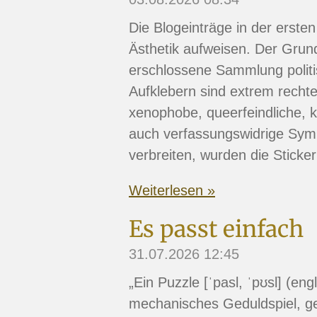
Die Blogeinträge in der erst
Ästhetik aufweisen. Der Grund
erschlossene Sammlung politis
Aufklebern sind extrem recht
xenophobe, queerfeindliche, 
auch verfassungswidrige Symb
verbreiten, wurden die Sticke
Weiterlesen »
Es passt einfach
31.07.2026
12:45
„Ein Puzzle [ˈpasl, ˈpʊsl] (engl
mechanisches Geduldspiel, ge