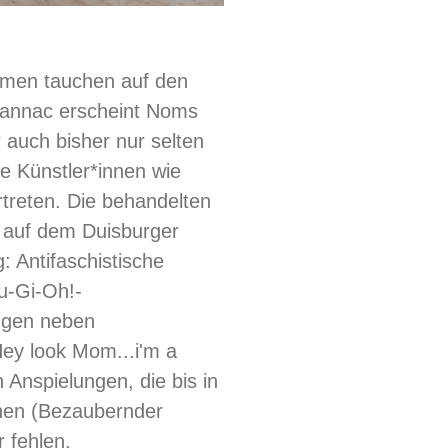
amen tauchen auf den
bannac erscheint Noms
auch bisher nur selten
e Künstler*innen wie
rtreten. Die behandelten
 auf dem Duisburger
: Antifaschistische
Yu-Gi-Oh!-
ängen neben
Hey look Mom...i'm a
n Anspielungen, die bis in
chen (Bezaubernder
r fehlen.