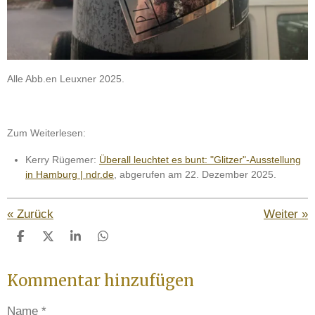
Alle Abb.en Leuxner 2025.
Zum Weiterlesen:
Kerry Rügemer:
Überall leuchtet es bunt: "Glitzer"-Ausstellung
in Hamburg | ndr.de
, abgerufen am 22. Dezember 2025.
«
Zurück
Weiter
»
T
T
T
T
e
e
e
e
i
i
i
i
Kommentar hinzufügen
l
l
l
l
e
e
e
e
n
n
n
n
Name *