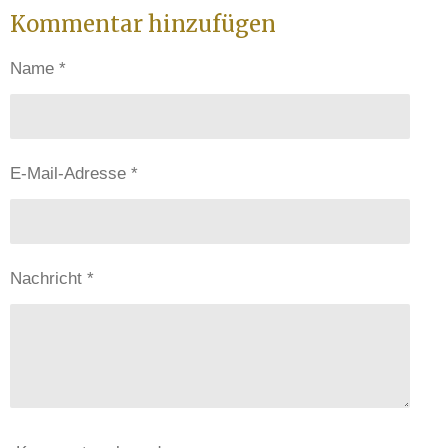
i
i
i
i
Kommentar hinzufügen
l
l
l
l
e
e
e
e
n
n
n
n
Name *
E-Mail-Adresse *
Nachricht *