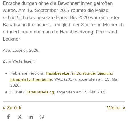
Entscheidungen ohne die Bewohner*innen getroffen
wurde. Am 16. September 2017 räumte die Polizei
schließlich das besetzte Haus. Bis 2020 war ein erster
Bauabschnitt erneuert. Lediglich der Sticker in Meiderich
erinnert heute noch an die Hausbesetzung. Ferdinand
Leuxner
Abb. Leuxner, 2026.
Zum Weiterlesen:
Fabienne Piepiora:
Hausbesetzer in Duisburger Siedlung
kämpfen für Freiräume
, WAZ (2017), abgerufen am 15. Mai
2026.
GEBAG:
Straußsiedlung
, abgerufen am 15. Mai 2026.
«
Zurück
Weiter
»
T
T
T
T
e
e
e
e