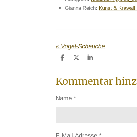
Gianna Reich:
Kunst & Krawall 
«
Vogel-Scheuche
T
T
T
e
e
e
i
i
i
Kommentar hinz
l
l
l
e
e
e
n
n
n
Name *
E-Mail-Adresse *