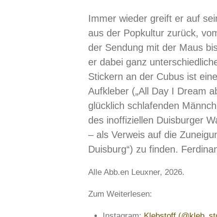
Immer wieder greift er auf se
aus der Popkultur zurück, vo
der Sendung mit der Maus bi
er dabei ganz unterschiedlich
Stickern an der Cubus ist ein
Aufkleber („All Day I Dream a
glücklich schlafenden Männch
des inoffiziellen Duisburger 
– als Verweis auf die Zuneigu
Duisburg“) zu finden. Ferdin
Alle Abb.en Leuxner, 2026.
Zum Weiterlesen:
Instagram:
Klebstoff (@kleb_st