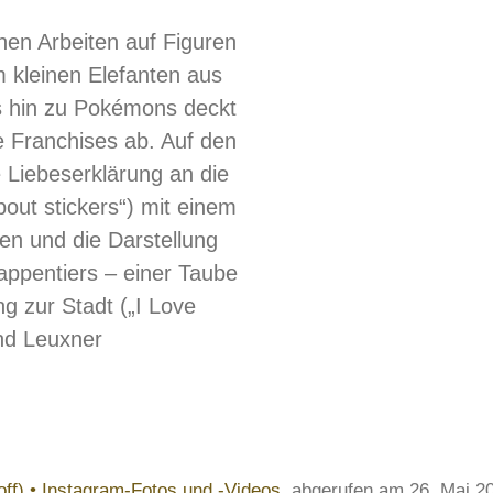
inen Arbeiten auf Figuren
m kleinen Elefanten aus
s hin zu Pokémons deckt
e Franchises ab. Auf den
e Liebeserklärung an die
bout stickers“) mit einem
en und die Darstellung
Wappentiers – einer Taube
ng zur Stadt („I Love
and Leuxner
off) • Instagram-Fotos und -Videos
, abgerufen am 26. Mai 2