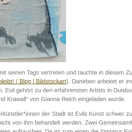
em mit seinen Tags vertreten und tauchte in diesem
eibt! / Blog | Bildstockart
). Daneben arbeitet er i
. Evil gehört zu den erfahrensten Artists in Duisbu
nd Krawall“ von Gianna Reich eingeladen wurde.
rkünstler*innen der Stadt ist Evils Kunst schwer zu 
nicht von ihm behandelt werden. Zwei Gemeinsam
eiten auftauchen. Da ist zum einen die Signatur Ev