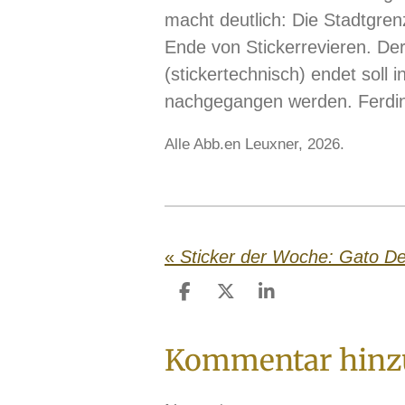
macht deutlich: Die Stadtgren
Ende von Stickerrevieren. De
(stickertechnisch) endet soll 
nachgegangen werden. Ferdi
Alle Abb.en Leuxner, 2026.
«
Sticker der Woche: Gato De
T
T
T
e
e
e
i
i
i
Kommentar hinz
l
l
l
e
e
e
n
n
n