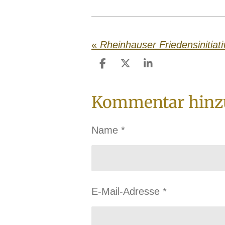
«
Rheinhauser Friedensinitiati
T
T
T
e
e
e
i
i
i
Kommentar hinz
l
l
l
e
e
e
n
n
n
Name *
E-Mail-Adresse *