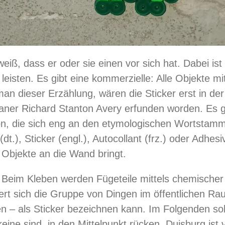
iß, dass er oder sie einen vor sich hat. Dabei ist e
 leisten. Es gibt eine kommerzielle: Alle Objekte mi
man dieser Erzählung, wären die Sticker erst in der
ner Richard Stanton Avery erfunden worden. Es gi
on, die sich eng an den etymologischen Wortstamm 
.), Sticker (engl.), Autocollant (frz.) oder Adhesivo
 Objekte an die Wand bringt.
: Beim Kleben werden Fügeteile mittels chemischer
ert sich die Gruppe von Dingen im öffentlichen Ra
gen – als Sticker bezeichnen kann. Im Folgenden sol
eine sind, in den Mittelpunkt rücken. Duisburg ist 