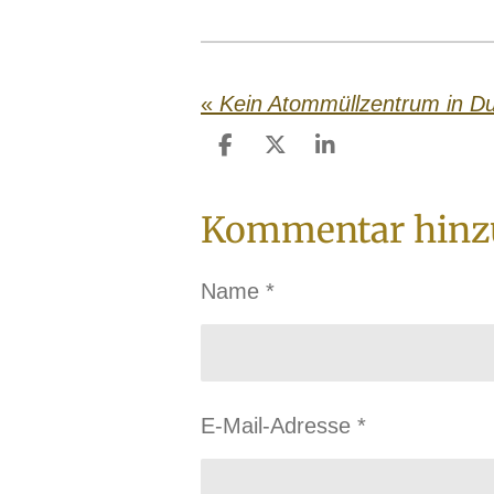
«
Kein Atommüllzentrum in Du
T
T
T
e
e
e
i
i
i
Kommentar hinz
l
l
l
e
e
e
n
n
n
Name *
E-Mail-Adresse *